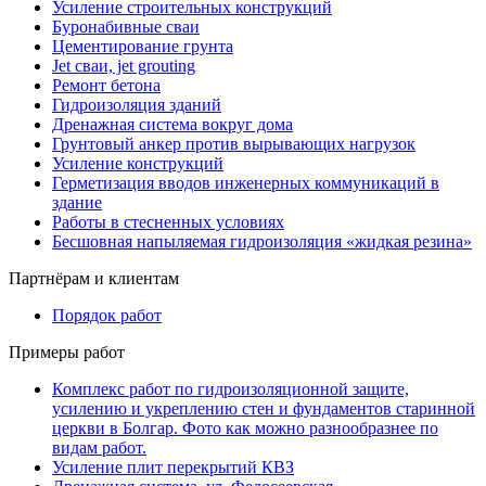
Усиление строительных конструкций
Буронабивные сваи
Цементирование грунта
Jet сваи, jet grouting
Ремонт бетона
Гидроизоляция зданий
Дренажная система вокруг дома
Грунтовый анкер против вырывающих нагрузок
Усиление конструкций
Герметизация вводов инженерных коммуникаций в
здание
Работы в стесненных условиях
Бесшовная напыляемая гидроизоляция «жидкая резина»
Партнёрам и клиентам
Порядок работ
Примеры работ
Комплекс работ по гидроизоляционной защите,
усилению и укреплению стен и фундаментов старинной
церкви в Болгар. Фото как можно разнообразнее по
видам работ.
Усиление плит перекрытий КВЗ