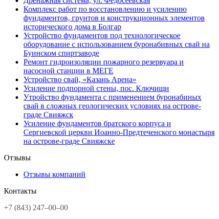
Дренажная система, ул. Федосеевская
Комплекс работ по восстановлению и усилению
фундаментов, грунтов и конструкционных элементов
исторического дома в Болгар
Устройство фундаментов под технологическое
оборудование с использованием буронабивных свай на
Буинском спиртзаводе
Ремонт гидроизоляции пожарного резервуара и
насосной станции в МЕГЕ
Устройство свай, «Казань Арена»
Усиление подпорной стены, пос. Ключищи
Утройство фундамента с применением буронабиных
свай в сложных геологических условиях на острове-
граде Свияжск
Усиление фундаментов братского корпуса и
Сергиевской церкви Иоанно-Предтеченского монастыря
на острове-граде Свияжске
Отзывы
Отзывы компаний
Контакты
+7 (843) 247–00–00