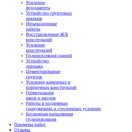
Усиление
фундамента
Устройство грунтовых
анкеров
Инъекционные
работы
Восстановление Ж/Б
конструкций
Усиление
конструкций
Гидроизоляция зданий
Устройство
дренажа
Цементирование
грунтов
Усиление каменных и
кирпичных конструкций
Герметизация
швов и вводов
Работы в подземных
сооружениях и стесненных условиях
Бесшовная напыляемая
гидроизоляция
Примеры работ
Отзывы