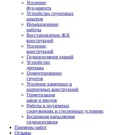
Усиление
фундамента
Устройство грунтовых
анкеров
Инъекционные
работы
Восстановление Ж/Б
конструкций
Усиление
конструкций
Гидроизоляция зданий
Устройство
дренажа
Цементирование
грунтов
Усиление каменных и
кирпичных конструкций
Герметизация
швов и вводов
Работы в подземных
сооружениях и стесненных условиях
Бесшовная напыляемая
гидроизоляция
Примеры работ
Отзывы