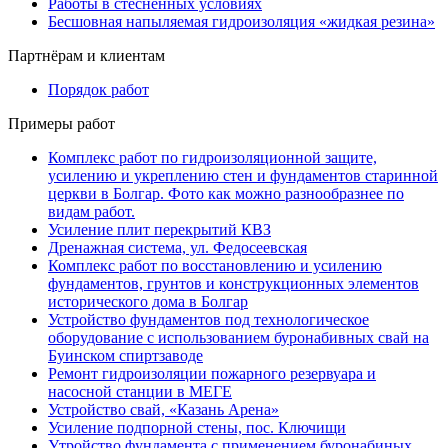
Работы в стесненных условиях
Бесшовная напыляемая гидроизоляция «жидкая резина»
Партнёрам и клиентам
Порядок работ
Примеры работ
Комплекс работ по гидроизоляционной защите,
усилению и укреплению стен и фундаментов старинной
церкви в Болгар. Фото как можно разнообразнее по
видам работ.
Усиление плит перекрытий КВЗ
Дренажная система, ул. Федосеевская
Комплекс работ по восстановлению и усилению
фундаментов, грунтов и конструкционных элементов
исторического дома в Болгар
Устройство фундаментов под технологическое
оборудование с использованием буронабивных свай на
Буинском спиртзаводе
Ремонт гидроизоляции пожарного резервуара и
насосной станции в МЕГЕ
Устройство свай, «Казань Арена»
Усиление подпорной стены, пос. Ключищи
Утройство фундамента с применением буронабиных